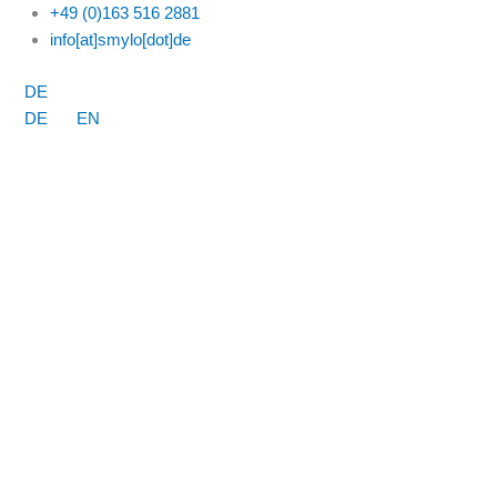
Zum
+49 (0)163 516 2881
Inhalt
info[at]smylo[dot]de
springen
DE
DE
EN